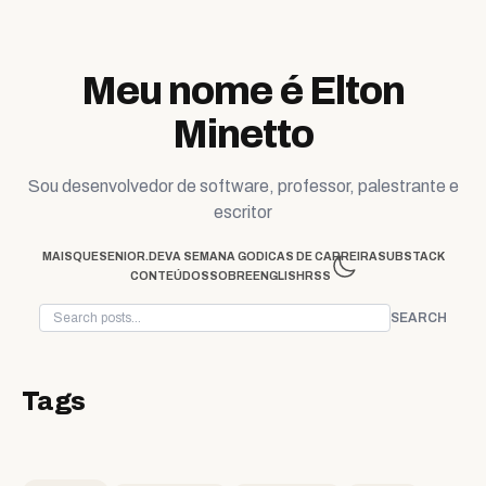
Skip to content
Meu nome é Elton
Minetto
Sou desenvolvedor de software, professor, palestrante e
escritor
MAISQUESENIOR.DEV
A SEMANA GO
DICAS DE CARREIRA
SUBSTACK
CONTEÚDOS
SOBRE
ENGLISH
RSS
SEARCH
Tags