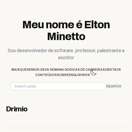
Skip to content
Meu nome é Elton
Minetto
Sou desenvolvedor de software, professor, palestrante e
escritor
MAISQUESENIOR.DEV
A SEMANA GO
DICAS DE CARREIRA
SUBSTACK
CONTEÚDOS
SOBRE
ENGLISH
RSS
SEARCH
Drimio