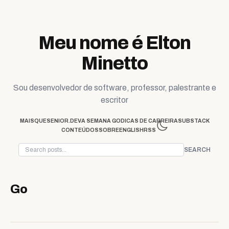
Skip to content
Meu nome é Elton
Minetto
Sou desenvolvedor de software, professor, palestrante e
escritor
MAISQUESENIOR.DEV
A SEMANA GO
DICAS DE CARREIRA
SUBSTACK
CONTEÚDOS
SOBRE
ENGLISH
RSS
SEARCH
Go