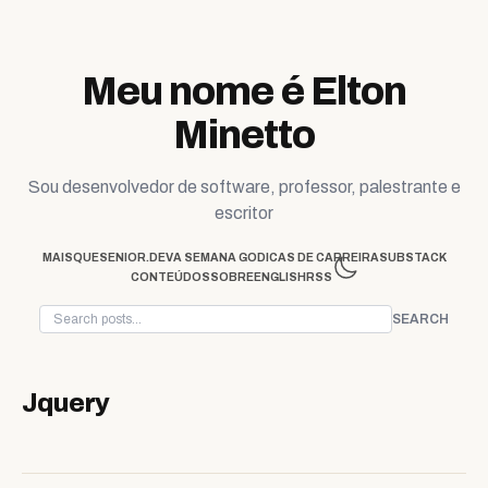
Skip to content
Meu nome é Elton
Minetto
Sou desenvolvedor de software, professor, palestrante e
escritor
MAISQUESENIOR.DEV
A SEMANA GO
DICAS DE CARREIRA
SUBSTACK
CONTEÚDOS
SOBRE
ENGLISH
RSS
SEARCH
Jquery