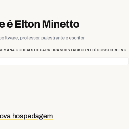
 é Elton Minetto
oftware, professor, palestrante e escritor
SEMANA GO
DICAS DE CARREIRA
SUBSTACK
CONTEÚDOS
SOBRE
ENGL
 nova hospedagem