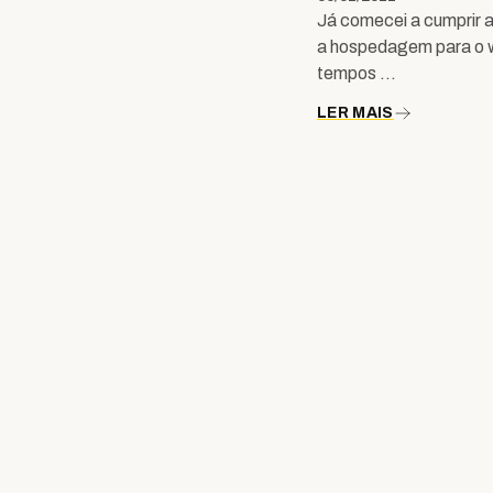
Já comecei a cumprir a 
a hospedagem para o w
tempos …
LER MAIS