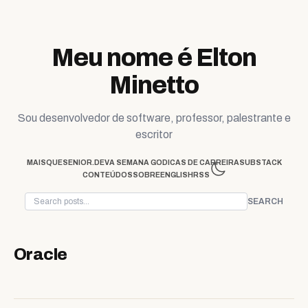
Skip to content
Meu nome é Elton
Minetto
Sou desenvolvedor de software, professor, palestrante e
escritor
MAISQUESENIOR.DEV
A SEMANA GO
DICAS DE CARREIRA
SUBSTACK
CONTEÚDOS
SOBRE
ENGLISH
RSS
SEARCH
Oracle