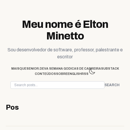
Skip to content
Meu nome é Elton
Minetto
Sou desenvolvedor de software, professor, palestrante e
escritor
MAISQUESENIOR.DEV
A SEMANA GO
DICAS DE CARREIRA
SUBSTACK
CONTEÚDOS
SOBRE
ENGLISH
RSS
SEARCH
Pos