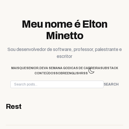
Skip to content
Meu nome é Elton
Minetto
Sou desenvolvedor de software, professor, palestrante e
escritor
MAISQUESENIOR.DEV
A SEMANA GO
DICAS DE CARREIRA
SUBSTACK
CONTEÚDOS
SOBRE
ENGLISH
RSS
SEARCH
Rest